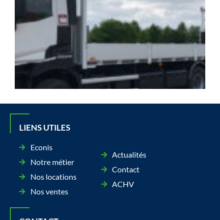
C
A
5
LIENS UTILES
Econis
Actualités
Notre métier
Contact
Nos locations
ACHV
Nos ventes